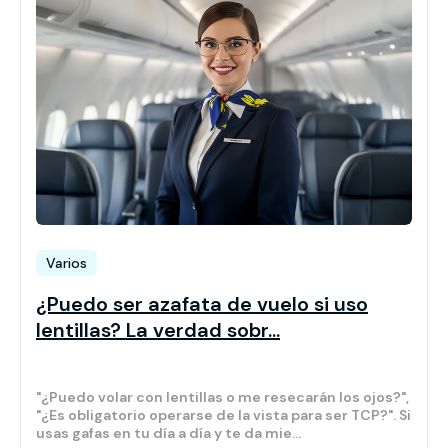
Varios
¿Puedo ser azafata de vuelo si uso
lentillas? La verdad sobr...
"¿Puedo volar con lentillas o me resecarán los ojos?",
"¿Es obligatorio operarse de la vista para ser TCP?". Si
usas gafas en tu día a día y te da mie...